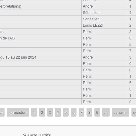
terprétations)
André
1
Sébastien
4
Sébastien
1
Louis LEZZI
2
hème
Rémi
3
in de l'AG
Rémi
0
Rémi
5
Rémi
7
 du 15 au 22 juin 2024
André
3
Rémi
0
Rémi
0
Rémi
1
Rémi
6
Rémi
0
Rémi
1
Rémi
0
er
‹ précédent
1
2
3
4
5
6
7
8
9
…
suivant ›
d
Sujets actifs