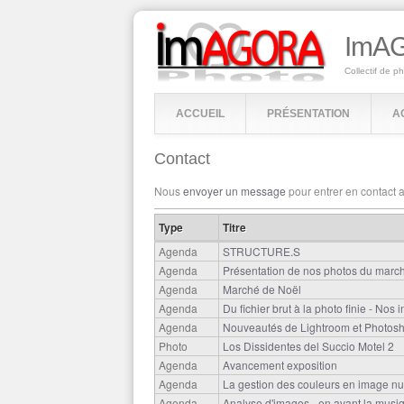
ImAG
Collectif de p
ACCUEIL
PRÉSENTATION
A
Contact
Nous
envoyer un message
pour entrer en contact 
Onglets principaux
Type
Titre
Agenda
STRUCTURE.S
Agenda
Présentation de nos photos du marc
Agenda
Marché de Noël
Agenda
Du fichier brut à la photo finie - Nos 
Agenda
Nouveautés de Lightroom et Photos
Photo
Los Dissidentes del Succio Motel 2
Agenda
Avancement exposition
Agenda
La gestion des couleurs en image n
Agenda
Analyse d'images - en avant la musi