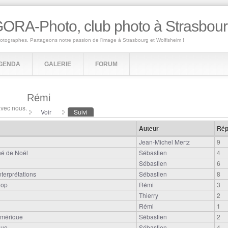
ORA-Photo, club photo à Strasbou
hotographes. Partageons notre passion de l'image à Strasbourg et Wolfisheim !
GENDA
GALERIE
FORUM
Rémi
avec nous.
Voir
Suivi
(onglet actif)
Auteur
Rép
Jean-Michel Mertz
9
hé de Noël
Sébastien
4
Sébastien
6
interprétations
Sébastien
8
hop
Rémi
3
Thierry
2
Rémi
1
umérique
Sébastien
2
que
Sébastien
4