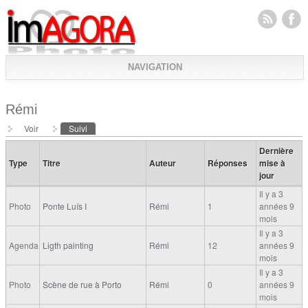
NAVIGATION
Rémi
Voir
Suivi
(onglet actif)
Onglets principaux
Dernière
Type
Titre
Auteur
Réponses
mise à
jour
Il y a 3
Photo
Ponte Luís I
Rémi
1
années 9
mois
Il y a 3
Agenda
Ligth painting
Rémi
12
années 9
mois
Il y a 3
Photo
Scène de rue à Porto
Rémi
0
années 9
mois