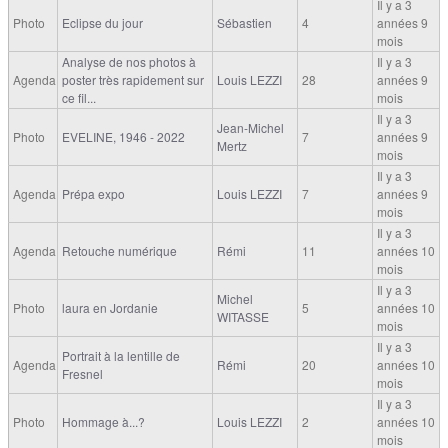
Il y a 3
Photo
Eclipse du jour
Sébastien
4
années 9
mois
Analyse de nos photos à
Il y a 3
Agenda
poster très rapidement sur
Louis LEZZI
28
années 9
ce fil...
mois
Il y a 3
Jean-Michel
Photo
EVELINE, 1946 - 2022
7
années 9
Mertz
mois
Il y a 3
Agenda
Prépa expo
Louis LEZZI
7
années 9
mois
Il y a 3
Agenda
Retouche numérique
Rémi
11
années 10
mois
Il y a 3
Michel
Photo
laura en Jordanie
5
années 10
WITASSE
mois
Il y a 3
Portrait à la lentille de
Agenda
Rémi
20
années 10
Fresnel
mois
Il y a 3
Photo
Hommage à...?
Louis LEZZI
2
années 10
mois