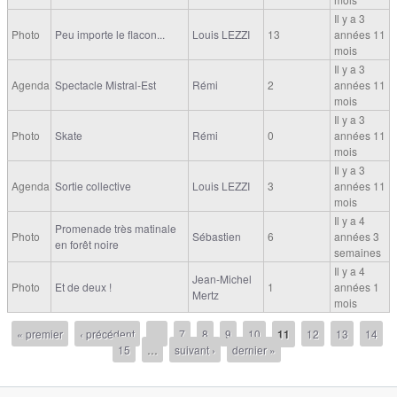
Il y a 3
Photo
Peu importe le flacon...
Louis LEZZI
13
années 11
mois
Il y a 3
Agenda
Spectacle Mistral-Est
Rémi
2
années 11
mois
Il y a 3
Photo
Skate
Rémi
0
années 11
mois
Il y a 3
Agenda
Sortie collective
Louis LEZZI
3
années 11
mois
Il y a 4
Promenade très matinale
Photo
Sébastien
6
années 3
en forêt noire
semaines
Il y a 4
Jean-Michel
Photo
Et de deux !
1
années 1
Mertz
mois
« premier
‹ précédent
…
7
8
9
10
11
12
13
14
15
…
suivant ›
dernier »
Pages