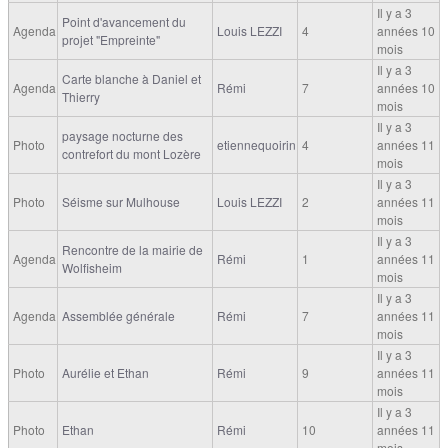
Il y a 3
Point d'avancement du
Agenda
Louis LEZZI
4
années 10
projet "Empreinte"
mois
Il y a 3
Carte blanche à Daniel et
Agenda
Rémi
7
années 10
Thierry
mois
Il y a 3
paysage nocturne des
Photo
etiennequoirin
4
années 11
contrefort du mont Lozère
mois
Il y a 3
Photo
Séisme sur Mulhouse
Louis LEZZI
2
années 11
mois
Il y a 3
Rencontre de la mairie de
Agenda
Rémi
1
années 11
Wolfisheim
mois
Il y a 3
Agenda
Assemblée générale
Rémi
7
années 11
mois
Il y a 3
Photo
Aurélie et Ethan
Rémi
9
années 11
mois
Il y a 3
Photo
Ethan
Rémi
10
années 11
mois