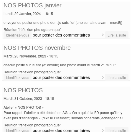
févr
NOS PHOTOS janvier
Lundi, 29 Janvier, 2024 - 18:15
envoyer ou poster une photo dont je suis fier (une semaine avant - merci!))
Réunion "réflexion photographique"
pour poster des commentaires
de
Identifiez-vous
Lire la suite
PH
jan
NOS PHOTOS novembre
Mardi, 28 Novembre, 2023 - 18:15
chacun poste sur le site (et envoie) une photo avant le mardi 21 minuit.
Réunion "réflexion photographique"
pour poster des commentaires
de
Identifiez-vous
Lire la suite
PH
no
NOS PHOTOS
Mardi, 31 Octobre, 2023 - 18:15
Atelier « NOS PHOTOS »
Pour rappel, l’atelier a été décidé en AG. « On a quitté la FD parce qu’il n’y
avait pas d’échanges » (dixit le Président) soyons cohérents, échangeons !
Réunion "réflexion photographique"
pour poster des commentaires
de
Identifiez-vous
Lire la suite