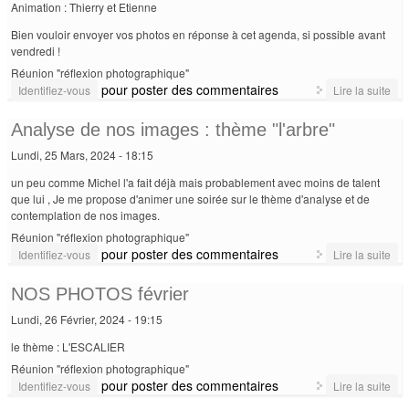
Animation : Thierry et Etienne
Bien vouloir envoyer vos photos en réponse à cet agenda, si possible avant
vendredi !
Réunion "réflexion photographique"
pour poster des commentaires
de
Identifiez-vous
Lire la suite
Ana
d'i
Analyse de nos images : thème "l'arbre"
- e
Lundi, 25 Mars, 2024 - 18:15
ava
mu
un peu comme Michel l'a fait déjà mais probablement avec moins de talent
que lui , Je me propose d'animer une soirée sur le thème d'analyse et de
contemplation de nos images.
Réunion "réflexion photographique"
pour poster des commentaires
de
Identifiez-vous
Lire la suite
Ana
de 
NOS PHOTOS février
ima
Lundi, 26 Février, 2024 - 19:15
: t
"l'a
le thème : L'ESCALIER
Réunion "réflexion photographique"
pour poster des commentaires
de
Identifiez-vous
Lire la suite
PH