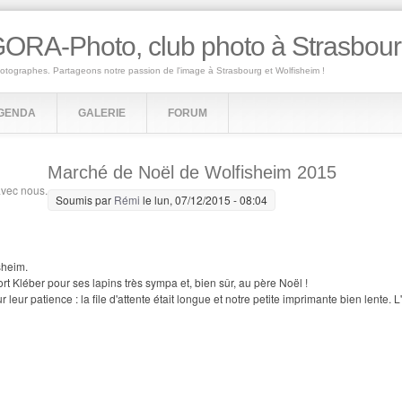
ORA-Photo, club photo à Strasbou
hotographes. Partageons notre passion de l'image à Strasbourg et Wolfisheim !
GENDA
GALERIE
FORUM
Marché de Noël de Wolfisheim 2015
avec nous.
Soumis par
Rémi
le lun, 07/12/2015 - 08:04
sheim.
rt Kléber pour ses lapins très sympa et, bien sûr, au père Noël !
eur patience : la file d'attente était longue et notre petite imprimante bien lente. 