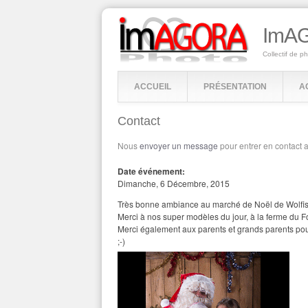
ImAG
Collectif de p
ACCUEIL
PRÉSENTATION
A
Contact
Nous
envoyer un message
pour entrer en contact 
Date événement:
Dimanche, 6 Décembre, 2015
Très bonne ambiance au marché de Noël de Wolfi
Merci à nos super modèles du jour, à la ferme du Fo
Merci également aux parents et grands parents pour l
;-)